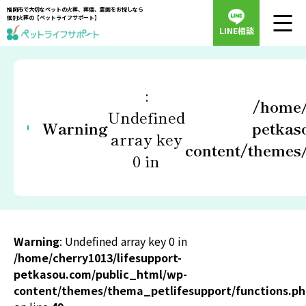
福岡市で大切なペットの火葬、葬儀、霊園をお探しなら
個別火葬の【ペットライフサポート】
LINE相談
:
/home/
Undefined
Warning
petkas
array key
content/themes/
0 in
Warning
: Undefined array key 0 in
/home/cherry1013/lifesupport-
petkasou.com/public_html/wp-
content/themes/thema_petlifesupport/functions.p