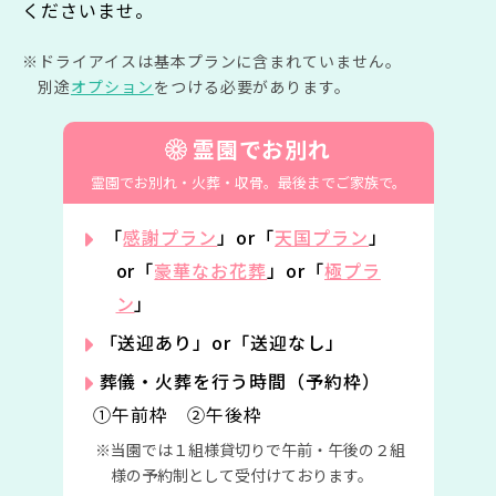
くださいませ。
ドライアイスは基本プランに含まれていません。
別途
オプション
をつける必要があります。
霊園でお別れ
霊園でお別れ・火葬・収骨。
最後までご家族で。
「
感謝プラン
」or「
天国プラン
」
or「
豪華なお花葬
」or「
極プラ
ン
」
「送迎あり」or「送迎なし」
葬儀・火葬を行う時間（予約枠）
①午前枠 ②午後枠
当園では１組様貸切りで午前・午後の２組
様の予約制として受付けております。