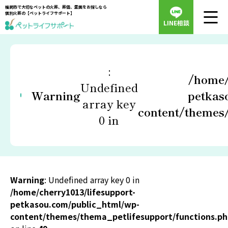
福岡市で大切なペットの火葬、葬儀、霊園をお探しなら
個別火葬の【ペットライフサポート】
LINE相談
:
/home/
Undefined
Warning
petkas
array key
content/themes/
0 in
Warning
: Undefined array key 0 in
/home/cherry1013/lifesupport-
petkasou.com/public_html/wp-
content/themes/thema_petlifesupport/functions.p