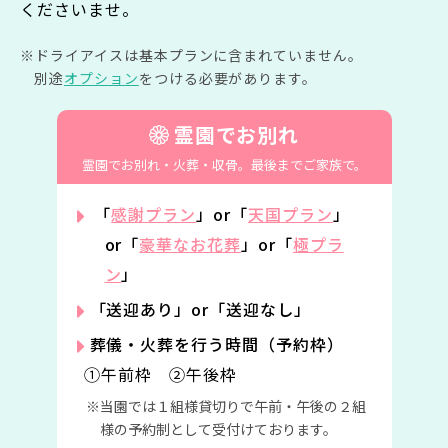
くださいませ。
ドライアイスは基本プランに含まれていません。
別途
オプション
をつける必要があります。
霊園でお別れ
霊園でお別れ・火葬・収骨。
最後までご家族で。
「
感謝プラン
」or「
天国プラン
」
or「
豪華なお花葬
」or「
極プラ
ン
」
「送迎あり」or「送迎なし」
葬儀・火葬を行う時間（予約枠）
①午前枠 ②午後枠
当園では１組様貸切りで午前・午後の２組
様の予約制として受付けております。