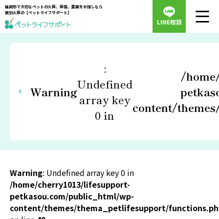
福岡市で大切なペットの火葬、葬儀、霊園をお探しなら
個別火葬の【ペットライフサポート】
LINE相談
:
/home/
Undefined
Warning
petkas
array key
content/themes/
0 in
Warning
: Undefined array key 0 in
/home/cherry1013/lifesupport-
petkasou.com/public_html/wp-
content/themes/thema_petlifesupport/functions.p