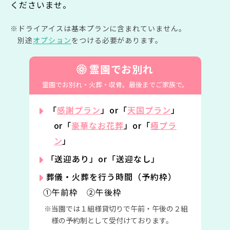
くださいませ。
ドライアイスは基本プランに含まれていません。
別途
オプション
をつける必要があります。
霊園でお別れ
霊園でお別れ・火葬・収骨。
最後までご家族で。
「
感謝プラン
」or「
天国プラン
」
or「
豪華なお花葬
」or「
極プラ
ン
」
「送迎あり」or「送迎なし」
葬儀・火葬を行う時間（予約枠）
①午前枠 ②午後枠
当園では１組様貸切りで午前・午後の２組
様の予約制として受付けております。