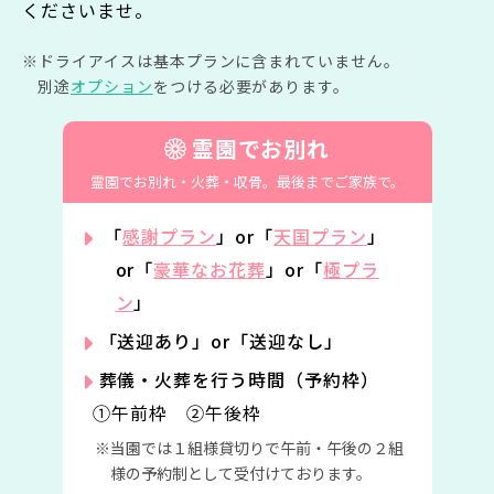
くださいませ。
ドライアイスは基本プランに含まれていません。
別途
オプション
をつける必要があります。
霊園でお別れ
霊園でお別れ・火葬・収骨。
最後までご家族で。
「
感謝プラン
」or「
天国プラン
」
or「
豪華なお花葬
」or「
極プラ
ン
」
「送迎あり」or「送迎なし」
葬儀・火葬を行う時間（予約枠）
①午前枠 ②午後枠
当園では１組様貸切りで午前・午後の２組
様の予約制として受付けております。