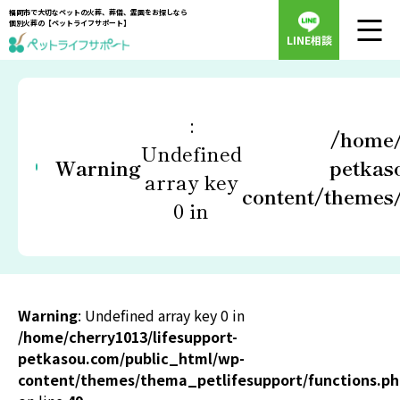
福岡市で大切なペットの火葬、葬儀、霊園をお探しなら
個別火葬の【ペットライフサポート】
LINE相談
:
/home/
Undefined
Warning
petkas
array key
content/themes/
0 in
Warning
: Undefined array key 0 in
/home/cherry1013/lifesupport-
petkasou.com/public_html/wp-
content/themes/thema_petlifesupport/functions.p