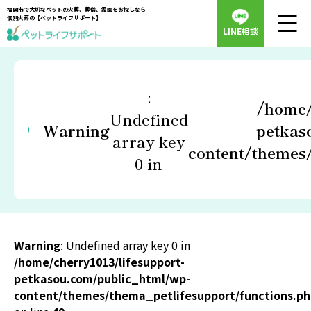
福岡市で大切なペットの火葬、葬儀、霊園をお探しなら
個別火葬の【ペットライフサポート】
LINE相談
:
/home/
Undefined
Warning
petkas
array key
content/themes/
0 in
Warning
: Undefined array key 0 in
/home/cherry1013/lifesupport-
petkasou.com/public_html/wp-
content/themes/thema_petlifesupport/functions.p