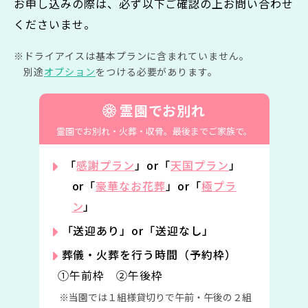
お申し込みの際は、必ず以下ご確認の上お問い合わせ
くださいませ。
ドライアイスは基本プランに含まれていません。
別途
オプション
をつける必要があります。
霊園でお別れ
霊園でお別れ・火葬・収骨。
最後までご家族で。
「
感謝プラン
」or「
天国プラン
」
or「
豪華なお花葬
」or「
極プラ
ン
」
「送迎あり」or「送迎なし」
葬儀・火葬を行う時間（予約枠）
①午前枠 ②午後枠
当園では１組様貸切りで午前・午後の２組