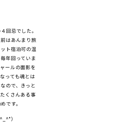
の４回忌でした。
生前はあんまり旅
ペット宿泊可の温
を毎年回っていま
シャールの面影を
なっても魂とは
日なので、きっと
がたくさんある事
勧めです。
_^*）