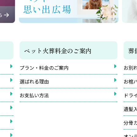
ペット火葬料金のご案内
葬
プラン・料金のご案内
お別
選ばれる理由
お棺
お支払い方法
ドラ
遺髪
分骨
オン