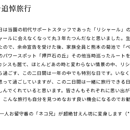
ル追悼旅行
日は当園の初代サポートスタッフであった「リシャール」
ャールに会えなくなって丸３年たつんだなと思いました。
たので、余命宣告を受けた後、家族全員と熊本の菊池で「
のパワースポット「押戸石の丘」その他当時巡ったルート
カシスも居て、ほとんどあの時と変わらない情景の中、リ
ら過ごす、この二日間は一年の中でも特別な日です。いなく
思って過ごしていますが、この二日間は一緒に旅行できる
しんでくれていると思います。皆さんもそれぞれに思い出
、こんな旅行も自分を見つめなおす良い機会になるのでお
一人お留守番の「ネコ兄」が超絶甘えん坊に変身します（*^