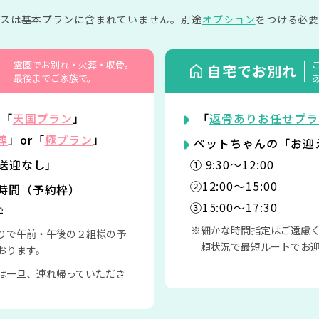
イスは基本プランに含まれていません。
別途
オプション
をつける必要
霊園でお別れ・火葬・収骨。
自宅でお別れ
最後までご家族で。
r「
天国プラン
」
「
返骨ありお任せプラ
葬
」or「
極プラン
」
ペットちゃんの「お迎
「送迎なし」
① 9:30〜12:00
②12:00〜15:00
時間（予約枠）
③15:00〜17:30
枠
細かな時間指定はご遠慮
りで午前・午後の２組様の予
頼状況で最短ルートでお
おります。
は一旦、連れ帰っていただき