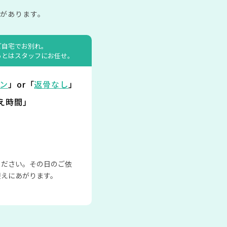
があります。
ご自宅でお別れ。
あとはスタッフにお任せ。
ン
」or「
返骨なし
」
え時間」
ください。その日のご依
迎えにあがります。