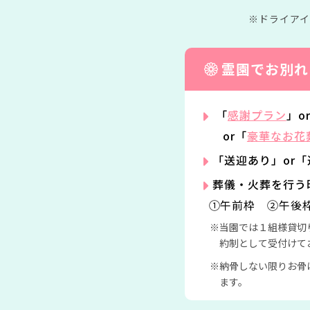
ドライア
霊園でお別れ
「
感謝プラン
」o
or「
豪華なお花
「送迎あり」or
葬儀・火葬を行う
①午前枠 ②午後
当園では１組様貸切
約制として受付けて
納骨しない限りお骨
ます。