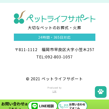
大切なペットのお葬式・火葬
ペ
24時間・
365日対応
ッ
〒811-1112 福岡市早良区大字小笠木257
ト
TEL:092-803-1057
ラ
イ
©︎ 2021 ペットライフサポート
フ
Produced by
LIH
サ
お問い合わせ
ポ
は
こちら