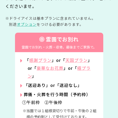
くださいませ。
ドライアイスは基本プランに含まれていません。
別途
オプション
をつける必要があります。
霊園でお別れ
霊園でお別れ・火葬・収骨。
最後までご家族で。
「
感謝プラン
」or「
天国プラン
」
or「
豪華なお花葬
」or「
極プラ
ン
」
「送迎あり」or「送迎なし」
葬儀・火葬を行う時間（予約枠）
①午前枠 ②午後枠
当園では１組様貸切りで午前・午後の２組
様の予約制として受付けております。