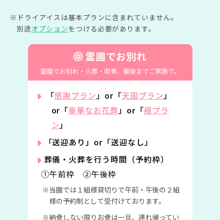
ドライアイスは基本プランに含まれていません。
別途
オプション
をつける必要があります。
霊園でお別れ
霊園でお別れ・火葬・収骨。
最後までご家族で。
「
感謝プラン
」or「
天国プラン
」
or「
豪華なお花葬
」or「
極プラ
ン
」
「送迎あり」or「送迎なし」
葬儀・火葬を行う時間（予約枠）
①午前枠 ②午後枠
当園では１組様貸切りで午前・午後の２組
様の予約制として受付けております。
納骨しない限りお骨は一旦、連れ帰ってい