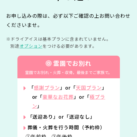
お申し込みの際は、必ず以下ご確認の上お問い合わせ
くださいませ。
ドライアイスは基本プランに含まれていません。
別途
オプション
をつける必要があります。
霊園でお別れ
霊園でお別れ・火葬・収骨。
最後までご家族で。
「
感謝プラン
」or「
天国プラン
」
or「
豪華なお花葬
」or「
極プラ
ン
」
「送迎あり」or「送迎なし」
葬儀・火葬を行う時間（予約枠）
①午前枠 ②午後枠