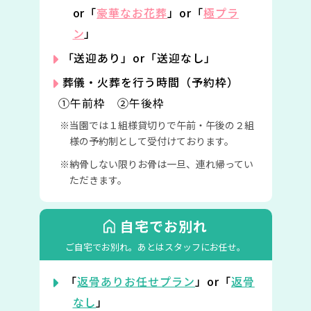
or「
豪華なお花葬
」or「
極プラ
ン
」
「送迎あり」or「送迎なし」
葬儀・火葬を行う時間（予約枠）
①午前枠 ②午後枠
当園では１組様貸切りで午前・午後の２組
様の予約制として受付けております。
納骨しない限りお骨は一旦、連れ帰ってい
ただきます。
自宅でお別れ
ご自宅でお別れ。
あとはスタッフにお任せ。
「
返骨ありお任せプラン
」or「
返骨
なし
」