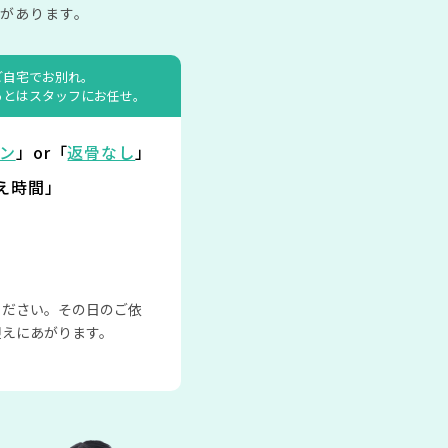
があります。
ご自宅でお別れ。
あとはスタッフにお任せ。
ン
」or「
返骨なし
」
え時間」
ください。その日のご依
迎えにあがります。