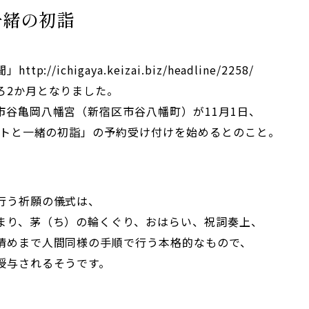
一緒の初詣
p://ichigaya.keizai.biz/headline/2258/
ろ2か月となりました。
市谷亀岡八幡宮（新宿区市谷八幡町）が11月1日、
ペットと一緒の初詣」の予約受け付けを始めるとのこと。
行う祈願の儀式は、
まり、茅（ち）の輪くぐり、おはらい、祝詞奏上、
清めまで人間同様の手順で行う本格的なもので、
授与されるそうです。