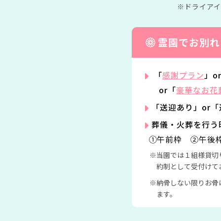
ドライア
霊園でお別れ
「
感謝プラン
」o
or「
豪華なお花
「送迎あり」or
葬儀・火葬を行う
①午前枠 ②午後
当園では１組様貸切
約制として受付けて
納骨しない限りお骨
ます。