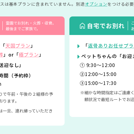
イスは基本プランに含まれていません。
別途
オプション
をつける必要
霊園でお別れ・火葬・収骨。
自宅でお別れ
最後までご家族で。
r「
天国プラン
」
「
返骨ありお任せプラ
葬
」or「
極プラン
」
ペットちゃんの「お迎
「送迎なし」
① 9:30〜12:00
②12:00〜15:00
時間（予約枠）
③15:00〜17:30
枠
細かな時間指定はご遠慮
りで午前・午後の２組様の予
頼状況で最短ルートでお
おります。
は一旦、連れ帰っていただき