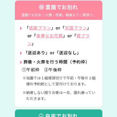
霊園でお別れ
霊園でお別れ・火葬・収骨。
最後までご家族で。
「
感謝プラン
」or「
天国プラン
」
or「
豪華なお花葬
」or「
極プラ
ン
」
「送迎あり」or「送迎なし」
葬儀・火葬を行う時間（予約枠）
①午前枠 ②午後枠
当園では１組様貸切りで午前・午後の２組
様の予約制として受付けております。
納骨しない限りお骨は一旦、連れ帰ってい
ただきます。
自宅でお別れ