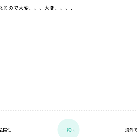
怒るので大変、、、大変、、、、
危険性
海外
一覧へ