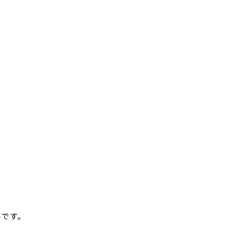
！
です。