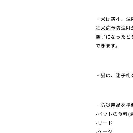
・犬は鑑札、注
狂犬病予防注射
迷子になったと
できます。
・猫は、迷子札
・防災用品を準
-ペットの食料(
-リード
-ケージ