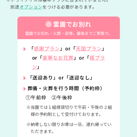
別途
オプション
をつける必要があります。
霊園でお別れ
霊園でお別れ・火葬・収骨。
最後までご家族で。
「
感謝プラン
」or「
天国プラン
」
or「
豪華なお花葬
」or「
極プラ
ン
」
「送迎あり」or「送迎なし」
葬儀・火葬を行う時間（予約枠）
①午前枠 ②午後枠
当園では１組様貸切りで午前・午後の２組
様の予約制として受付けております。
納骨しない限りお骨は一旦、連れ帰ってい
ただきます。