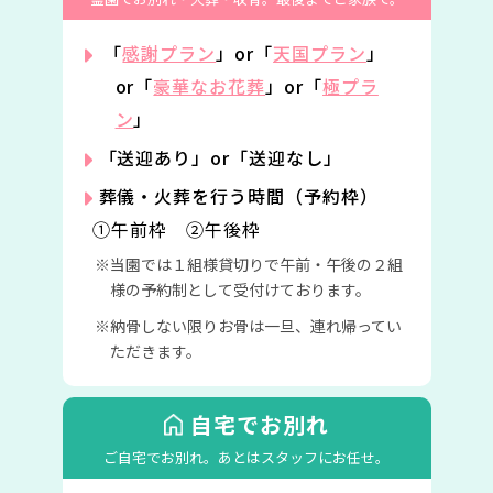
「
感謝プラン
」or「
天国プラン
」
or「
豪華なお花葬
」or「
極プラ
ン
」
「送迎あり」or「送迎なし」
葬儀・火葬を行う時間（予約枠）
①午前枠 ②午後枠
当園では１組様貸切りで午前・午後の２組
様の予約制として受付けております。
納骨しない限りお骨は一旦、連れ帰ってい
ただきます。
自宅でお別れ
ご自宅でお別れ。
あとはスタッフにお任せ。