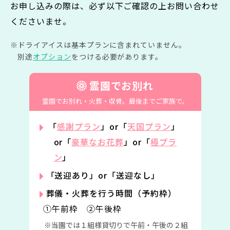
お申し込みの際は、必ず以下ご確認の上お問い合わせ
くださいませ。
ドライアイスは基本プランに含まれていません。
別途
オプション
をつける必要があります。
霊園でお別れ
霊園でお別れ・火葬・収骨。
最後までご家族で。
「
感謝プラン
」or「
天国プラン
」
or「
豪華なお花葬
」or「
極プラ
ン
」
「送迎あり」or「送迎なし」
葬儀・火葬を行う時間（予約枠）
①午前枠 ②午後枠
当園では１組様貸切りで午前・午後の２組