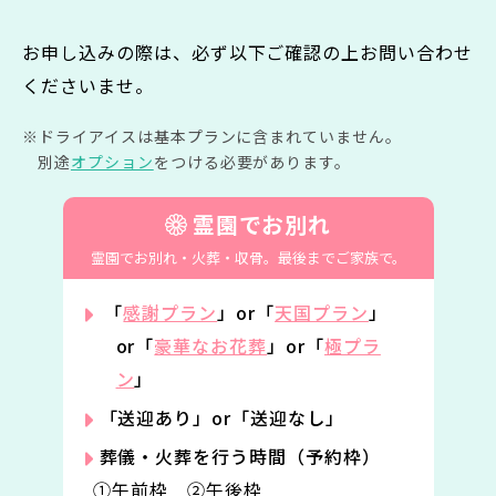
お申し込みの際は、必ず以下ご確認の上お問い合わせ
くださいませ。
ドライアイスは基本プランに含まれていません。
別途
オプション
をつける必要があります。
霊園でお別れ
霊園でお別れ・火葬・収骨。
最後までご家族で。
「
感謝プラン
」or「
天国プラン
」
or「
豪華なお花葬
」or「
極プラ
ン
」
「送迎あり」or「送迎なし」
葬儀・火葬を行う時間（予約枠）
①午前枠 ②午後枠