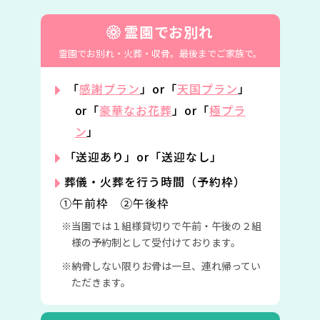
霊園でお別れ
霊園でお別れ・火葬・収骨。
最後までご家族で。
「
感謝プラン
」or「
天国プラン
」
or「
豪華なお花葬
」or「
極プラ
ン
」
「送迎あり」or「送迎なし」
葬儀・火葬を行う時間（予約枠）
①午前枠 ②午後枠
当園では１組様貸切りで午前・午後の２組
様の予約制として受付けております。
納骨しない限りお骨は一旦、連れ帰ってい
ただきます。