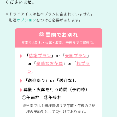
くださいませ。
ドライアイスは基本プランに含まれていません。
別途
オプション
をつける必要があります。
霊園でお別れ
霊園でお別れ・火葬・収骨。
最後までご家族で。
「
感謝プラン
」or「
天国プラン
」
or「
豪華なお花葬
」or「
極プラ
ン
」
「送迎あり」or「送迎なし」
葬儀・火葬を行う時間（予約枠）
①午前枠 ②午後枠
当園では１組様貸切りで午前・午後の２組
様の予約制として受付けております。