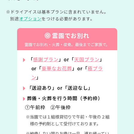
ドライアイスは基本プランに含まれていません。
別途
オプション
をつける必要があります。
霊園でお別れ
霊園でお別れ・火葬・収骨。
最後までご家族で。
「
感謝プラン
」or「
天国プラン
」
or「
豪華なお花葬
」or「
極プラ
ン
」
「送迎あり」or「送迎なし」
葬儀・火葬を行う時間（予約枠）
①午前枠 ②午後枠
当園では１組様貸切りで午前・午後の２組
様の予約制として受付けております。
納骨しない限りお骨は一旦、連れ帰ってい