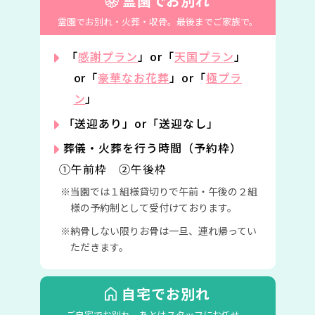
霊園でお別れ
霊園でお別れ・火葬・収骨。
最後までご家族で。
「
感謝プラン
」or「
天国プラン
」
or「
豪華なお花葬
」or「
極プラ
ン
」
「送迎あり」or「送迎なし」
葬儀・火葬を行う時間（予約枠）
①午前枠 ②午後枠
当園では１組様貸切りで午前・午後の２組
様の予約制として受付けております。
納骨しない限りお骨は一旦、連れ帰ってい
ただきます。
自宅でお別れ
ご自宅でお別れ。
あとはスタッフにお任せ。