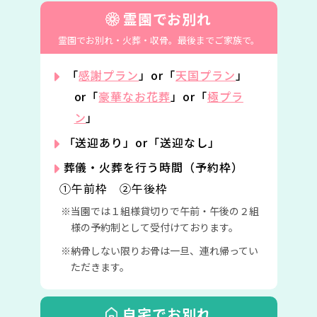
霊園でお別れ
霊園でお別れ・火葬・収骨。
最後までご家族で。
「
感謝プラン
」or「
天国プラン
」
or「
豪華なお花葬
」or「
極プラ
ン
」
「送迎あり」or「送迎なし」
葬儀・火葬を行う時間（予約枠）
①午前枠 ②午後枠
当園では１組様貸切りで午前・午後の２組
様の予約制として受付けております。
納骨しない限りお骨は一旦、連れ帰ってい
ただきます。
自宅でお別れ