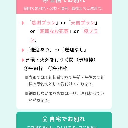
霊園でお別れ・火葬・収骨。
最後までご家族で。
「
感謝プラン
」or「
天国プラン
」
or「
豪華なお花葬
」or「
極プラ
ン
」
「送迎あり」or「送迎なし」
葬儀・火葬を行う時間（予約枠）
①午前枠 ②午後枠
当園では１組様貸切りで午前・午後の２組
様の予約制として受付けております。
納骨しない限りお骨は一旦、連れ帰ってい
ただきます。
自宅でお別れ
ご自宅でお別れ。
あとはスタッフにお任せ。