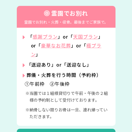
霊園でお別れ
霊園でお別れ・火葬・収骨。
最後までご家族で。
「
感謝プラン
」or「
天国プラン
」
or「
豪華なお花葬
」or「
極プラ
ン
」
「送迎あり」or「送迎なし」
葬儀・火葬を行う時間（予約枠）
①午前枠 ②午後枠
当園では１組様貸切りで午前・午後の２組
様の予約制として受付けております。
納骨しない限りお骨は一旦、連れ帰ってい
ただきます。