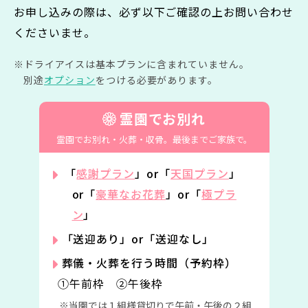
お申し込みの際は、必ず以下ご確認の上お問い合わせ
くださいませ。
ドライアイスは基本プランに含まれていません。
別途
オプション
をつける必要があります。
霊園でお別れ
霊園でお別れ・火葬・収骨。
最後までご家族で。
「
感謝プラン
」or「
天国プラン
」
or「
豪華なお花葬
」or「
極プラ
ン
」
「送迎あり」or「送迎なし」
葬儀・火葬を行う時間（予約枠）
①午前枠 ②午後枠
当園では１組様貸切りで午前・午後の２組