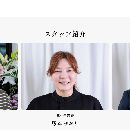
スタッフ紹介
葬祭ディレクター
り
作田 智幸