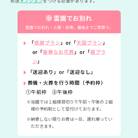
別途
オプション
をつける必要があります。
霊園でお別れ
霊園でお別れ・火葬・収骨。
最後までご家族で。
「
感謝プラン
」or「
天国プラン
」
or「
豪華なお花葬
」or「
極プラ
ン
」
「送迎あり」or「送迎なし」
葬儀・火葬を行う時間（予約枠）
①午前枠 ②午後枠
当園では１組様貸切りで午前・午後の２組
様の予約制として受付けております。
納骨しない限りお骨は一旦、連れ帰ってい
ただきます。