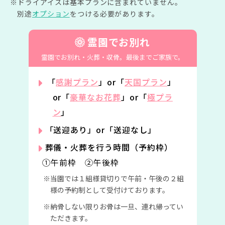
ドライアイスは基本プランに含まれていません。
別途
オプション
をつける必要があります。
霊園でお別れ
霊園でお別れ・火葬・収骨。
最後までご家族で。
「
感謝プラン
」or「
天国プラン
」
or「
豪華なお花葬
」or「
極プラ
ン
」
「送迎あり」or「送迎なし」
葬儀・火葬を行う時間（予約枠）
①午前枠 ②午後枠
当園では１組様貸切りで午前・午後の２組
様の予約制として受付けております。
納骨しない限りお骨は一旦、連れ帰ってい
ただきます。