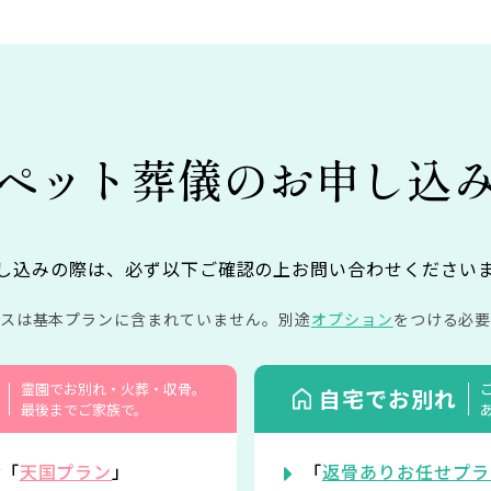
ペット葬儀の
お申し込
し込みの際は、必ず以下ご確認の上お問い合わせください
イスは基本プランに含まれていません。
別途
オプション
をつける必要
霊園でお別れ・火葬・収骨。
自宅でお別れ
最後までご家族で。
r「
天国プラン
」
「
返骨ありお任せプラ