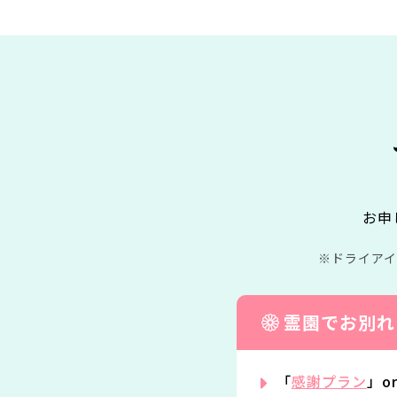
お申
ドライア
霊園でお別れ
「
感謝プラン
」o