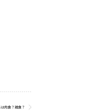
当は肉食？雑食？