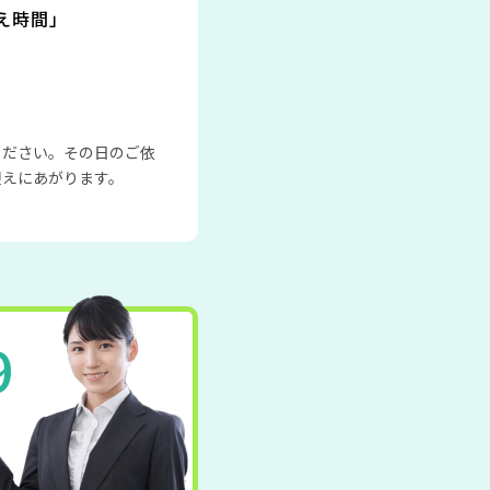
え時間」
ください。その日のご依
迎えにあがります。
9