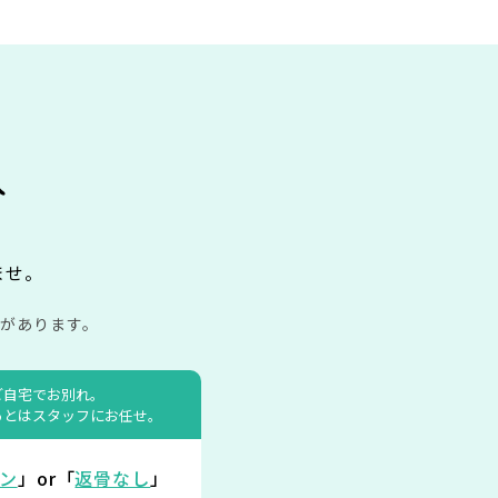
み
ませ。
があります。
ご自宅でお別れ。
あとはスタッフにお任せ。
ン
」or「
返骨なし
」