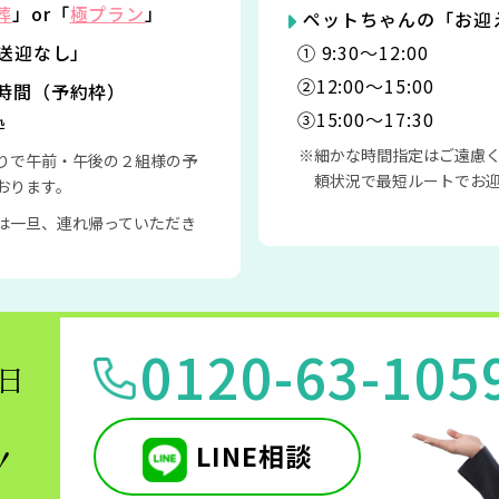
葬
」or「
極プラン
」
ペットちゃんの「お迎
「送迎なし」
① 9:30〜12:00
②12:00〜15:00
時間（予約枠）
③15:00〜17:30
枠
細かな時間指定はご遠慮
りで午前・午後の２組様の予
頼状況で最短ルートでお
おります。
は一旦、連れ帰っていただき
0120-63-105
5日
LINE相談
！