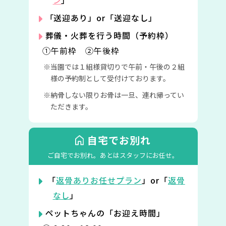
ン
」
「送迎あり」or「送迎なし」
葬儀・火葬を行う時間（予約枠）
①午前枠 ②午後枠
当園では１組様貸切りで午前・午後の２組
様の予約制として受付けております。
納骨しない限りお骨は一旦、連れ帰ってい
ただきます。
自宅でお別れ
ご自宅でお別れ。
あとはスタッフにお任せ。
「
返骨ありお任せプラン
」or「
返骨
なし
」
ペットちゃんの「お迎え時間」