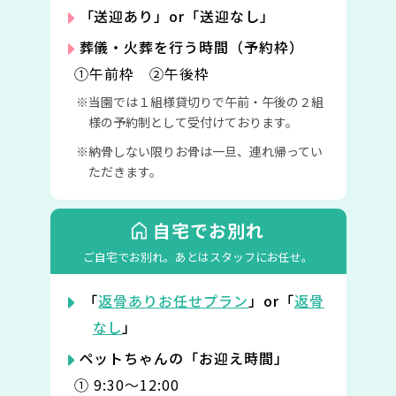
「送迎あり」or「送迎なし」
葬儀・火葬を行う時間（予約枠）
①午前枠 ②午後枠
当園では１組様貸切りで午前・午後の２組
様の予約制として受付けております。
納骨しない限りお骨は一旦、連れ帰ってい
ただきます。
自宅でお別れ
ご自宅でお別れ。
あとはスタッフにお任せ。
「
返骨ありお任せプラン
」or「
返骨
なし
」
ペットちゃんの「お迎え時間」
① 9:30〜12:00