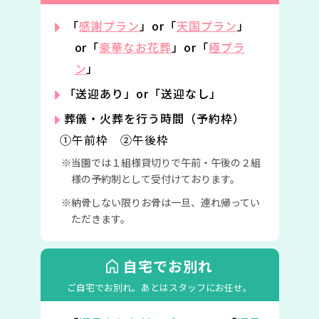
「
感謝プラン
」or「
天国プラン
」
or「
豪華なお花葬
」or「
極プラ
ン
」
「送迎あり」or「送迎なし」
葬儀・火葬を行う時間（予約枠）
①午前枠 ②午後枠
当園では１組様貸切りで午前・午後の２組
様の予約制として受付けております。
納骨しない限りお骨は一旦、連れ帰ってい
ただきます。
自宅でお別れ
ご自宅でお別れ。
あとはスタッフにお任せ。