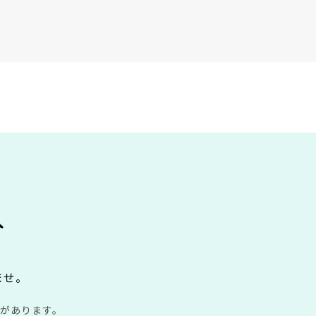
み
ませ。
があります。