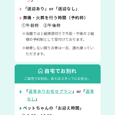
「送迎あり」or「送迎なし」
葬儀・火葬を行う時間（予約枠）
①午前枠 ②午後枠
当園では１組様貸切りで午前・午後の２組
様の予約制として受付けております。
納骨しない限りお骨は一旦、連れ帰ってい
ただきます。
自宅でお別れ
ご自宅でお別れ。
あとはスタッフにお任せ。
「
返骨ありお任せプラン
」or「
返骨
なし
」
ペットちゃんの「お迎え時間」