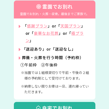
霊園でお別れ
霊園でお別れ・火葬・収骨。
最後までご家族で。
「
感謝プラン
」or「
天国プラン
」
or「
豪華なお花葬
」or「
極プラ
ン
」
「送迎あり」or「送迎なし」
葬儀・火葬を行う時間（予約枠）
①午前枠 ②午後枠
当園では１組様貸切りで午前・午後の２組
様の予約制として受付けております。
納骨しない限りお骨は一旦、連れ帰ってい
ただきます。
自宅でお別れ