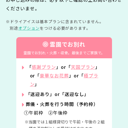
くださいませ。
ドライアイスは基本プランに含まれていません。
別途
オプション
をつける必要があります。
霊園でお別れ
霊園でお別れ・火葬・収骨。
最後までご家族で。
「
感謝プラン
」or「
天国プラン
」
or「
豪華なお花葬
」or「
極プラ
ン
」
「送迎あり」or「送迎なし」
葬儀・火葬を行う時間（予約枠）
①午前枠 ②午後枠
当園では１組様貸切りで午前・午後の２組