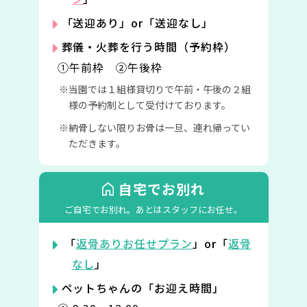
「送迎あり」or「送迎なし」
葬儀・火葬を行う時間（予約枠）
①午前枠 ②午後枠
当園では１組様貸切りで午前・午後の２組
様の予約制として受付けております。
納骨しない限りお骨は一旦、連れ帰ってい
ただきます。
自宅でお別れ
ご自宅でお別れ。
あとはスタッフにお任せ。
「
返骨ありお任せプラン
」or「
返骨
なし
」
ペットちゃんの「お迎え時間」