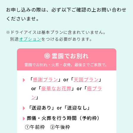
お申し込みの際は、必ず以下ご確認の上お問い合わせ
くださいませ。
ドライアイスは基本プランに含まれていません。
別途
オプション
をつける必要があります。
霊園でお別れ
霊園でお別れ・火葬・収骨。
最後までご家族で。
「
感謝プラン
」or「
天国プラン
」
or「
豪華なお花葬
」or「
極プラ
ン
」
「送迎あり」or「送迎なし」
葬儀・火葬を行う時間（予約枠）
①午前枠 ②午後枠