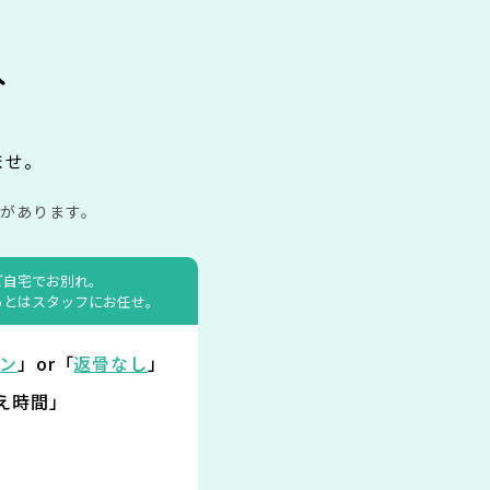
み
ませ。
があります。
ご自宅でお別れ。
あとはスタッフにお任せ。
ン
」or「
返骨なし
」
え時間」