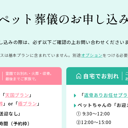
ペット葬儀の
お申し込
し込みの際は、必ず以下ご確認の上お問い合わせください
イスは基本プランに含まれていません。
別途
オプション
をつける必要
霊園でお別れ・火葬・収骨。
自宅でお別れ
最後までご家族で。
r「
天国プラン
」
「
返骨ありお任せプラ
葬
」or「
極プラン
」
ペットちゃんの「お迎
「送迎なし」
① 9:30〜12:00
②12:00〜15:00
時間（予約枠）