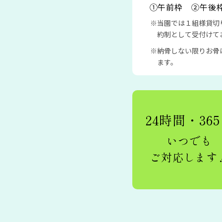
①午前枠 ②午後
当園では１組様貸切
約制として受付けて
納骨しない限りお骨
ます。
24時間・36
いつでも
ご対応します