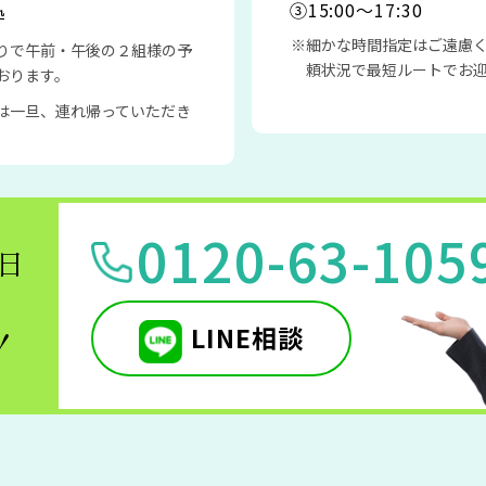
③15:00〜17:30
枠
細かな時間指定はご遠慮
りで午前・午後の２組様の予
頼状況で最短ルートでお
おります。
は一旦、連れ帰っていただき
0120-63-105
5日
LINE相談
！