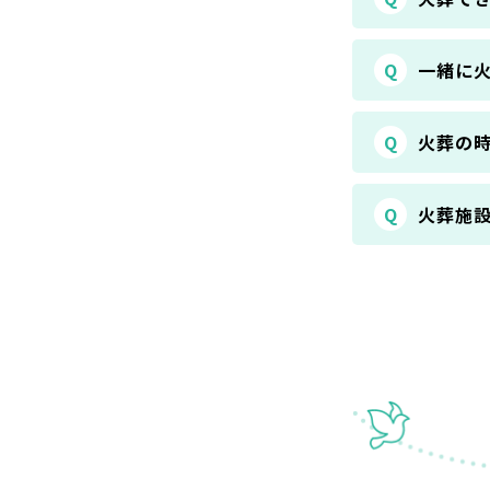
Q
一緒に
Q
火葬の
Q
火葬施