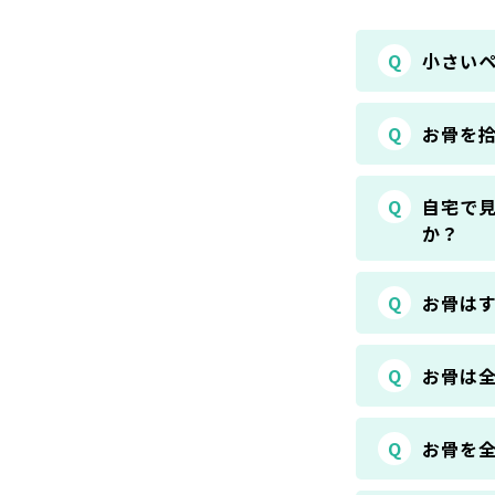
Q
小さい
Q
お骨を
Q
自宅で
か？
Q
お骨は
Q
お骨は
Q
お骨を