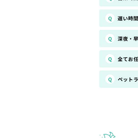
Q
遅い時
Q
深夜・
Q
全てお
Q
ペット