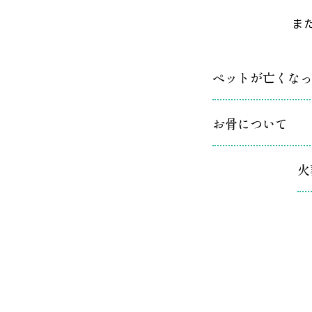
ま
ペットが亡くな
お骨について
火