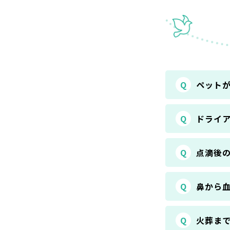
Q
ペット
Q
ドライ
Q
点滴後の
Q
鼻から
Q
火葬ま