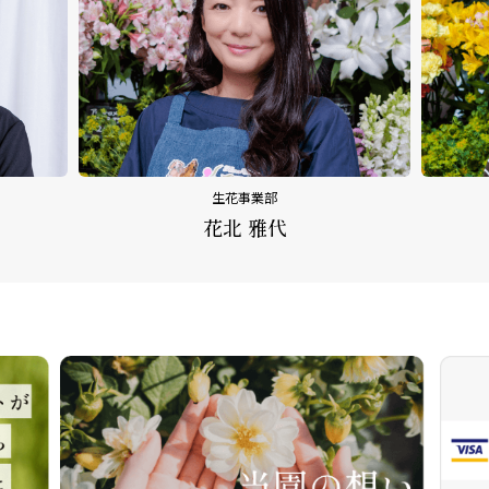
生花事業部
花北 雅代