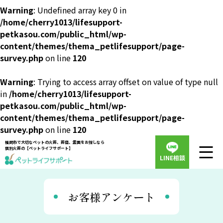
Warning
: Undefined array key 0 in
/home/cherry1013/lifesupport-
petkasou.com/public_html/wp-
content/themes/thema_petlifesupport/page-
survey.php
on line
120
Warning
: Trying to access array offset on value of type null
in
/home/cherry1013/lifesupport-
petkasou.com/public_html/wp-
content/themes/thema_petlifesupport/page-
survey.php
on line
120
福岡市で大切なペットの火葬、葬儀、霊園をお探しなら
個別火葬の【ペットライフサポート】
LINE相談
お客様アンケート