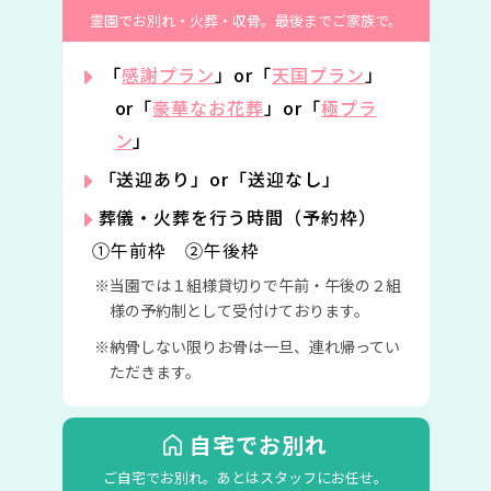
霊園でお別れ・火葬・収骨。
最後までご家族で。
「
感謝プラン
」or「
天国プラン
」
or「
豪華なお花葬
」or「
極プラ
ン
」
「送迎あり」or「送迎なし」
葬儀・火葬を行う時間（予約枠）
①午前枠 ②午後枠
当園では１組様貸切りで午前・午後の２組
様の予約制として受付けております。
納骨しない限りお骨は一旦、連れ帰ってい
ただきます。
自宅でお別れ
ご自宅でお別れ。
あとはスタッフにお任せ。