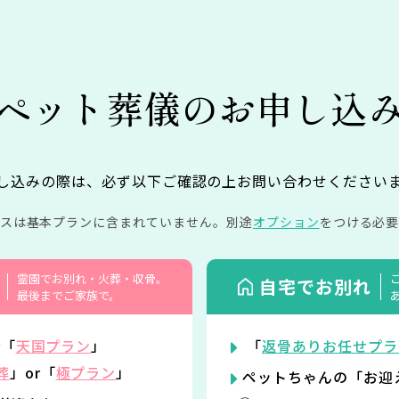
ペット葬儀の
お申し込
し込みの際は、必ず以下ご確認の上お問い合わせください
イスは基本プランに含まれていません。
別途
オプション
をつける必要
霊園でお別れ・火葬・収骨。
自宅でお別れ
最後までご家族で。
r「
天国プラン
」
「
返骨ありお任せプラ
葬
」or「
極プラン
」
ペットちゃんの「お迎