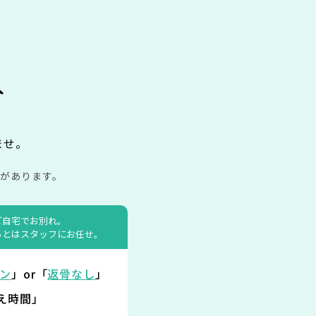
み
ませ。
があります。
ご自宅でお別れ。
あとはスタッフにお任せ。
ン
」or「
返骨なし
」
え時間」