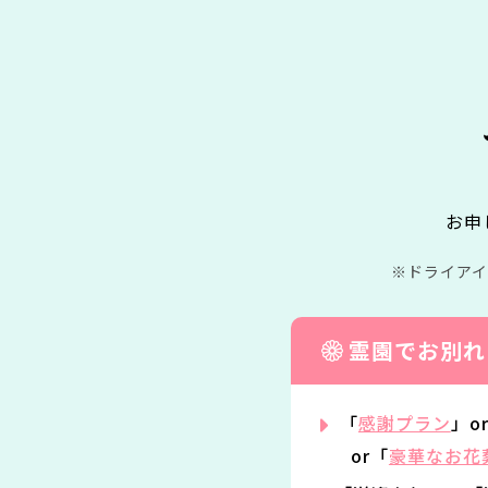
お申
ドライア
霊園でお別れ
「
感謝プラン
」o
or「
豪華なお花