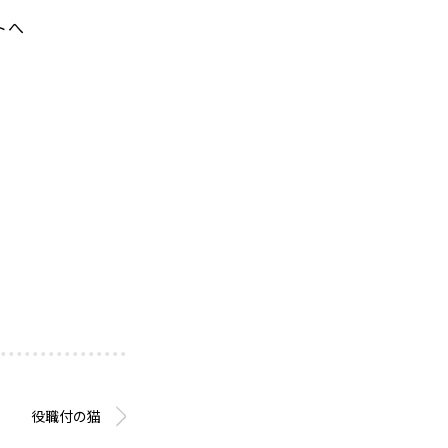
トへ
役職付の猫