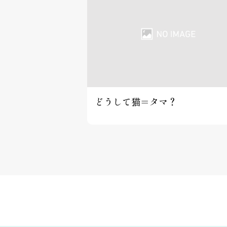
どうして猫＝タマ？