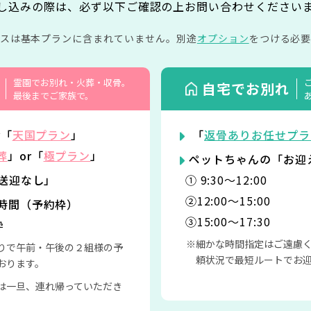
し込みの際は、必ず以下ご確認の上お問い合わせください
イスは基本プランに含まれていません。
別途
オプション
をつける必要
霊園でお別れ・火葬・収骨。
自宅でお別れ
最後までご家族で。
r「
天国プラン
」
「
返骨ありお任せプラ
葬
」or「
極プラン
」
ペットちゃんの「お迎
「送迎なし」
① 9:30〜12:00
②12:00〜15:00
時間（予約枠）
③15:00〜17:30
枠
細かな時間指定はご遠慮
りで午前・午後の２組様の予
頼状況で最短ルートでお
おります。
は一旦、連れ帰っていただき