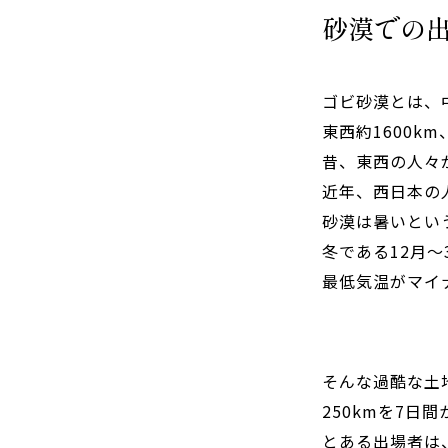
砂漠での
ゴビ砂漠とは、
東西約1600k
昔、東西の人々
近年、西日本の
砂漠は暑いとい
冬である12月～
最低気温がマイ
そんな過酷な土
250kmを7日
とある出場者は