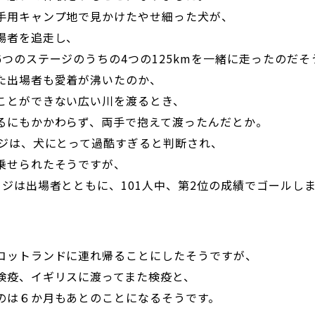
手用キャンプ地で見かけたやせ細った犬が、
場者を追走し、
6つのステージのうちの4つの125kmを一緒に走ったのだそ
た出場者も愛着が沸いたのか、
ことができない広い川を渡るとき、
るにもかかわらず、両手で抱えて渡ったんだとか。
ージは、犬にとって過酷すぎると判断され、
乗せられたそうですが、
ージは出場者とともに、101人中、第2位の成績でゴールし
コットランドに連れ帰ることにしたそうですが、
検疫、イギリスに渡ってまた検疫と、
のは６か月もあとのことになるそうです。