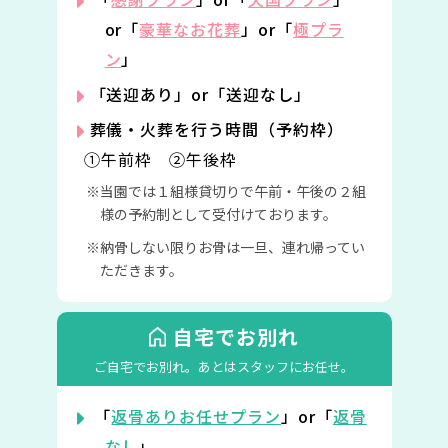
or「
豪華なお花葬
」or「
極プラ
ン
」
「送迎あり」or「送迎なし」
葬儀・火葬を行う時間（予約枠）
①午前枠 ②午後枠
当園では１組様貸切りで午前・午後の２組
様の予約制として受付けております。
納骨しない限りお骨は一旦、連れ帰ってい
ただきます。
自宅でお別れ
ご自宅でお別れ。
あとはスタッフにお任せ。
「
返骨ありお任せプラン
」or「
返骨
なし
」