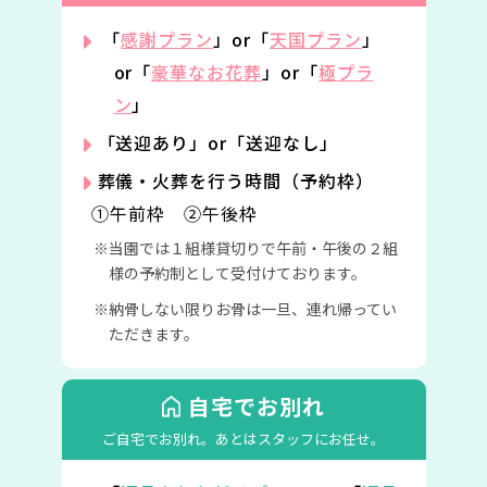
「
感謝プラン
」or「
天国プラン
」
or「
豪華なお花葬
」or「
極プラ
ン
」
「送迎あり」or「送迎なし」
葬儀・火葬を行う時間（予約枠）
①午前枠 ②午後枠
当園では１組様貸切りで午前・午後の２組
様の予約制として受付けております。
納骨しない限りお骨は一旦、連れ帰ってい
ただきます。
自宅でお別れ
ご自宅でお別れ。
あとはスタッフにお任せ。