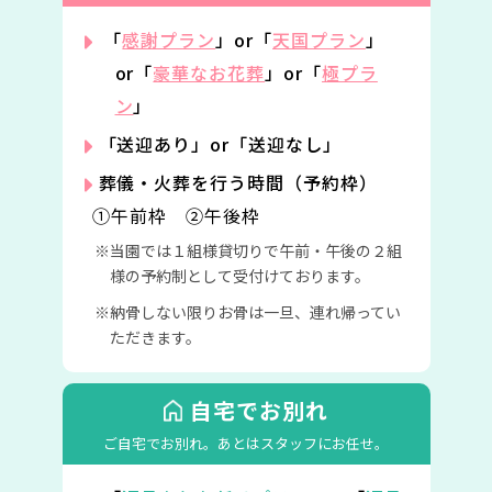
「
感謝プラン
」or「
天国プラン
」
or「
豪華なお花葬
」or「
極プラ
ン
」
「送迎あり」or「送迎なし」
葬儀・火葬を行う時間（予約枠）
①午前枠 ②午後枠
当園では１組様貸切りで午前・午後の２組
様の予約制として受付けております。
納骨しない限りお骨は一旦、連れ帰ってい
ただきます。
自宅でお別れ
ご自宅でお別れ。
あとはスタッフにお任せ。