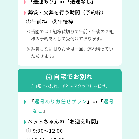
「送迎あり」or「送迎なし」
葬儀・火葬を行う時間（予約枠）
①午前枠 ②午後枠
当園では１組様貸切りで午前・午後の２組
様の予約制として受付けております。
納骨しない限りお骨は一旦、連れ帰ってい
ただきます。
自宅でお別れ
ご自宅でお別れ。
あとはスタッフにお任せ。
「
返骨ありお任せプラン
」or「
返骨
なし
」
ペットちゃんの「お迎え時間」
① 9:30〜12:00