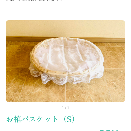
1
/
1
お棺バスケット（S）